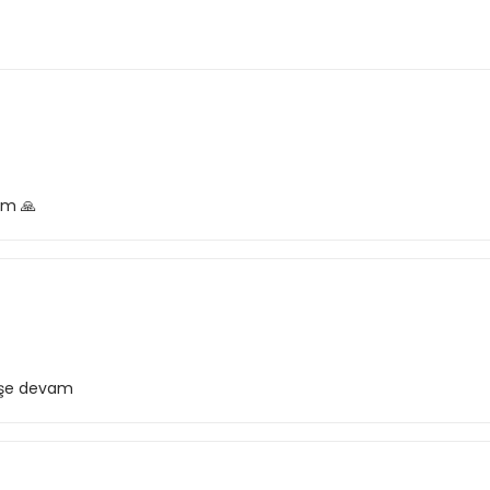
im 🙏
rişe devam