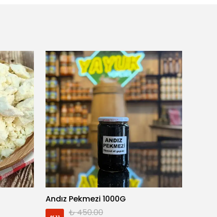
Andız Pekmezi 1000G
ANZER
₺ 450.00