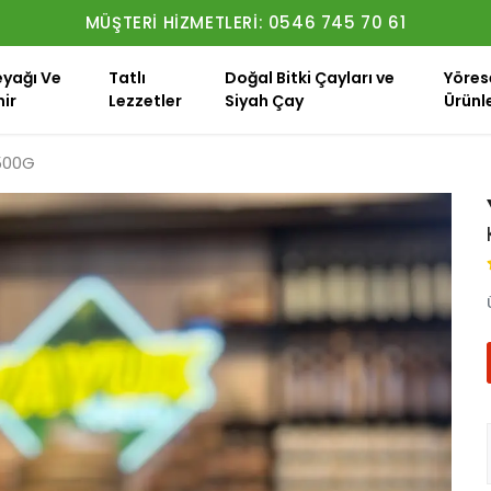
MÜŞTERI HIZMETLERI: 0546 745 70 61
eyağı Ve
Tatlı
Doğal Bitki Çayları ve
Yöres
ir
Lezzetler
Siyah Çay
Ürünl
500G