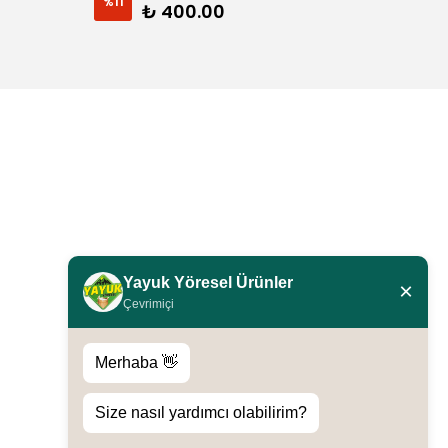
%
11
%
17
₺ 400.00
3 Gram
Yayuk Yöresel Ürünler
×
Çevrimiçi
Merhaba 👋
Size nasıl yardımcı olabilirim?