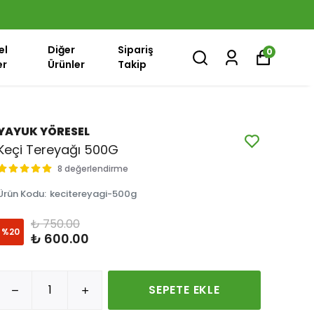
el
Diğer
Sipariş
0
er
Ürünler
Takip
YAYUK YÖRESEL
Keçi Tereyağı 500G
8 değerlendirme
Ürün Kodu
:
kecitereyagi-500g
₺ 750.00
%
20
₺ 600.00
SEPETE EKLE