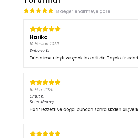
Yorumlar
8 değerlendirmeye göre
Harika
19 Haziran 2025
Svitlana
D.
Dün elime ulaştı ve çook lezzetli dir. Teşekkür eder
10 Ekim 2025
Umut
K.
Satın Alınmış
Hafif lezzetli ve doğal bundan sonra sizden alışve