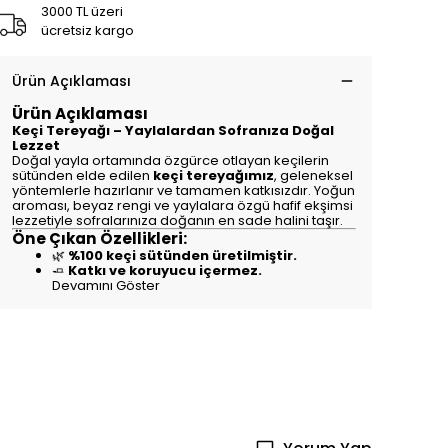
3000 TL üzeri
ücretsiz kargo
Ürün Açıklaması
Ürün Açıklaması
Keçi Tereyağı – Yaylalardan Sofranıza Doğal
Lezzet
Doğal yayla ortamında özgürce otlayan keçilerin
sütünden elde edilen
keçi tereyağımız
, geleneksel
yöntemlerle hazırlanır ve tamamen katkısızdır. Yoğun
aroması, beyaz rengi ve yaylalara özgü hafif ekşimsi
lezzetiyle sofralarınıza doğanın en sade halini taşır.
Öne Çıkan Özellikleri:
🌿
%100 keçi sütünden üretilmiştir.
🧈
Katkı ve koruyucu içermez.
Devamını Göster