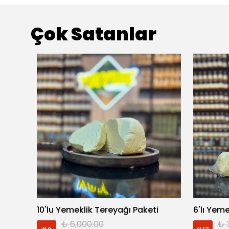
Çok Satanlar
10'lu Yemeklik Tereyağı Paketi
6'lı Yem
₺ 6,000.00
₺ 