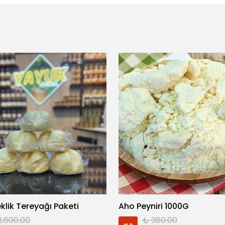
eklik Tereyağı Paketi
Aho Peyniri 1000G
3,600.00
₺ 380.00