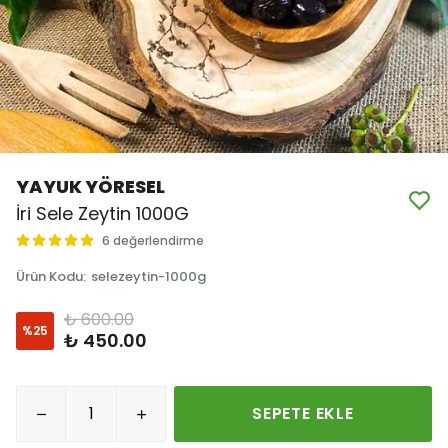
YAYUK YÖRESEL
İri Sele Zeytin 1000G
6 değerlendirme
Ürün Kodu
:
selezeytin-1000g
₺ 600.00
%
25
₺ 450.00
SEPETE EKLE