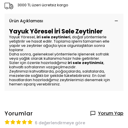
3000 TL üzeri ücretsiz kargo
Ürün Açıklaması
Yayuk Yöresel İri Sele Zeytinler
Yayuk Yöresel,
iri sele zeytinleri
, doğal yöntemlerle
yetiştirilir ve hasat edilir. Toplama işlemi tamamen elle
yapılır ve zeytinler ağaçta iyice olgunlaştıktan sonra
toplanır.
Daha sonra, geleneksel yöntemlerle işlenerek sofralık
veya yağlık olarak kullanıma hazır hale getirilirler.
Sizler için özenle hazırladığımız
iri sele zeytinimiz
,
kahvaltı sofralarının vazgeçilmezidir.
Zeytinimizi kahvaltılarda, poğaçalarda, salatalarda,
mezelerde sağlıklı bir şekilde tüketebilirsiniz. En özel
hasatlardan hazırladığımız zeytinlerimizi denemek için
hemen sipariş verebilirsiniz.
Yorumlar
Yorum Yap
6 değerlendirmeye göre