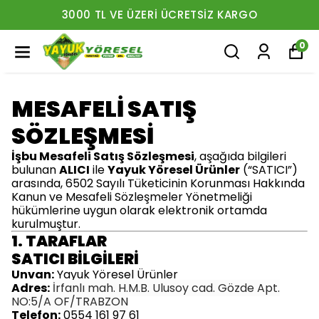
3000 TL VE ÜZERI ÜCRETSIZ KARGO
0
MESAFELİ SATIŞ
SÖZLEŞMESİ
İşbu Mesafeli Satış Sözleşmesi
, aşağıda bilgileri
bulunan
ALICI
ile
Yayuk Yöresel Ürünler
(“SATICI”)
arasında, 6502 Sayılı Tüketicinin Korunması Hakkında
Kanun ve Mesafeli Sözleşmeler Yönetmeliği
hükümlerine uygun olarak elektronik ortamda
kurulmuştur.
1. TARAFLAR
SATICI BİLGİLERİ
Unvan:
Yayuk Yöresel Ürünler
Adres:
İrfanlı mah. H.M.B. Ulusoy cad. Gözde Apt.
NO:5/A OF/TRABZON
Telefon:
0554 161 97 61