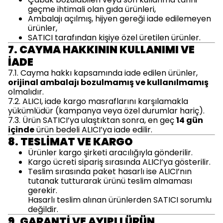
geçme ihtimali olan gıda ürünleri,
Ambalajı açılmış, hijyen gereği iade edilemeyen
ürünler,
SATICI tarafından kişiye özel üretilen ürünler.
7. CAYMA HAKKININ KULLANIMI VE
İADE
7.1. Cayma hakkı kapsamında iade edilen ürünler,
orijinal ambalajı bozulmamış ve kullanılmamış
olmalıdır.
7.2. ALICI, iade kargo masraflarını karşılamakla
yükümlüdür (kampanya veya özel durumlar hariç).
7.3. Ürün SATICI’ya ulaştıktan sonra, en geç
14 gün
içinde
ürün bedeli ALICI’ya iade edilir.
8. TESLİMAT VE KARGO
Ürünler kargo şirketi aracılığıyla gönderilir.
Kargo ücreti sipariş sırasında ALICI’ya gösterilir.
Teslim sırasında paket hasarlı ise ALICI’nın
tutanak tutturarak ürünü teslim almaması
gerekir.
Hasarlı teslim alınan ürünlerden SATICI sorumlu
değildir.
9. GARANTİ VE AYIPLI ÜRÜN