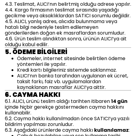
4.3. Teslimat, ALICI’nın belirtmiş olduğu adrese yapılır.
4.4. Kargo firmasının teslimat sırasında yaşadığı
gecikme veya aksaklıklardan SATICI sorumlu değildir.
4.5. ALICI, yanlış adres, alıcıda bulunmama veya
hatalı bilgi nedeniyle teslim edilemeyen
gönderilerden doğan ek masraflardan sorumludur.
4.6. Ürün teslim alındıktan sonra, ürünün ALICI’ya ait
olduğu kabul edilir.
5. ÖDEME BİLGİLERİ
Ödemeler, internet sitesinde belirtilen ödeme
yöntemleri ile yapılır.
Kredi kartı bilgileriniz sistemde saklanmaz.
ALICI’nın banka tarafından uygulanan ek ücret,
taksit farkı, faiz vb. uygulamalardan
kaynaklanan masraflar ALICI’ya aittir.
6. CAYMA HAKKI
6.1. ALICI, ürünü teslim aldığı tarihten itibaren
14 gün
içinde hiçbir gerekçe göstermeden cayma hakkını
kullanabilir.
6.2. Cayma hakkı kullanılmadan önce SATICI’ya yazılı
bildirim yapılması zorunludur.
6.3. Aşağıdaki ürünlerde cayma hakkı
kullanılamaz
:
Çabuk bozulabilen veya son kullanma tarihi