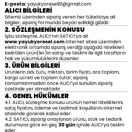
E-posta:
yayukyoresel61@gmail.com
ALICI BİLGİLERİ
Sitemiz üzerinden sipariş veren her tüketiciye ait
bilgiler, sipariş formunda beyan edildiği gibidir.
2. SÖZLEŞMENİN KONUSU
İşbu sözleşme, ALICI’nın SATICI’ya ait
www.yayukyoresel.com
internet sitesi üzerinden
elektronik ortamda sipariş verdiği aşağıda nitelikleri
belirtilen ürün(ler)in satışı ve teslimi ile ilgili tarafların
hak ve yükümlülüklerini düzenler.
3. ÜRÜN BİLGİLERİ
Ürünlerin adı, türü, miktarı, birim fiyatı, ara toplam,
kargo ücreti ve toplam tutar; sipariş
tamamlanmadan önce ALICI’ya sunulan sipariş
özetinde yer almaktadır.
4. GENEL HÜKÜMLER
4.1. ALICI, sözleşme konusu ürünün temel niteliklerini,
satış fiyatını, ödeme ve teslimat koşullarını internet
sitesinde görerek kabul eder.
4.2. SATICI, siparişi onaylanan ürünü, stok ve tedarik
durumuna göre en geç
30 gün
içinde ALICI’ya teslim
eder.