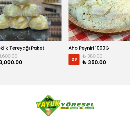
eklik Tereyağı Paketi
Aho Peyniri 1000G
3,600.00
₺ 380.00
%
8
3,000.00
₺ 350.00