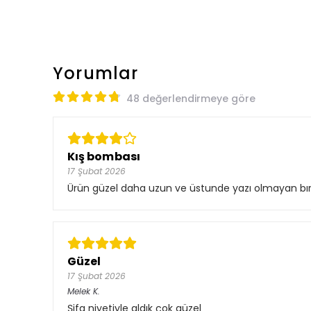
Yorumlar
48 değerlendirmeye göre
Kış bombası
17 Şubat 2026
Ürün güzel daha uzun ve üstunde yazı olmayan bır k
Güzel
17 Şubat 2026
Melek
K.
Şifa niyetiyle aldık çok güzel