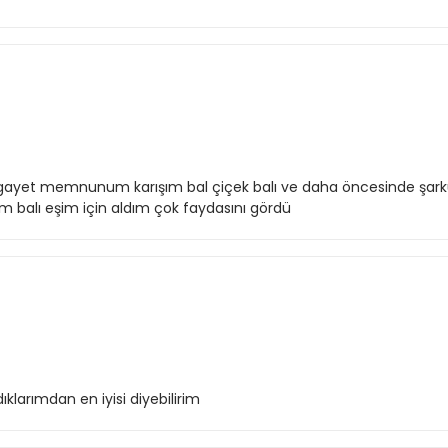
en gayet memnunum karışım bal çiçek balı ve daha öncesinde şarkü
ım balı eşim için aldım çok faydasını gördü
ıklarımdan en iyisi diyebilirim