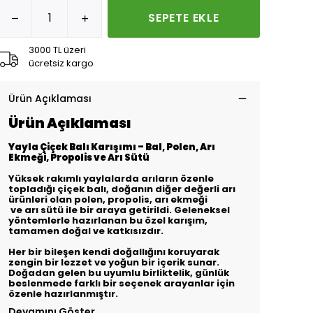
SEPETE EKLE
3000 TL üzeri
ücretsiz kargo
Ürün Açıklaması
Ürün Açıklaması
Yayla Çiçek Balı Karışımı – Bal, Polen, Arı
Ekmeği, Propolis ve Arı Sütü
Yüksek rakımlı yaylalarda arıların özenle
topladığı çiçek balı, doğanın diğer değerli arı
ürünleri olan polen, propolis, arı ekmeği
ve arı sütü ile bir araya getirildi. Geleneksel
yöntemlerle hazırlanan bu özel karışım,
tamamen doğal ve katkısızdır.
Her bir bileşen kendi doğallığını koruyarak
zengin bir lezzet ve yoğun bir içerik sunar.
Doğadan gelen bu uyumlu birliktelik, günlük
beslenmede farklı bir seçenek arayanlar için
özenle hazırlanmıştır.
Devamını Göster