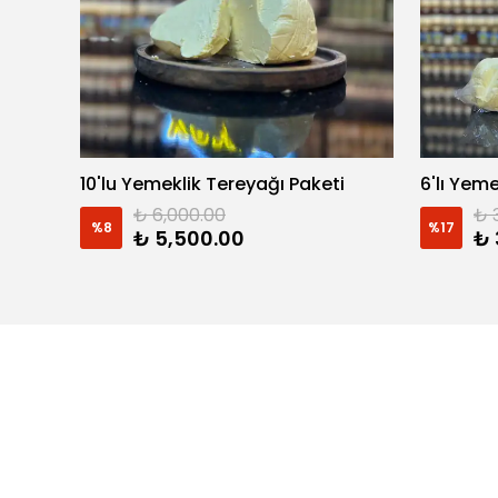
10'lu Yemeklik Tereyağı Paketi
6'lı Yem
₺ 6,000.00
₺ 
%
8
%
17
₺ 5,500.00
₺ 