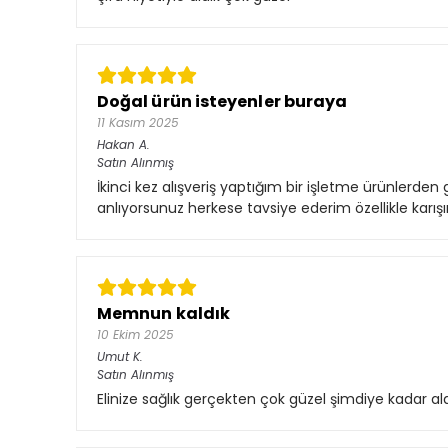
Doğal ürün isteyenler buraya
11 Kasım 2025
Hakan
A.
Satın Alınmış
İkinci kez alışveriş yaptığım bir işletme ürünlerd
anlıyorsunuz herkese tavsiye ederim özellikle karış
Memnun kaldık
10 Ekim 2025
Umut
K.
Satın Alınmış
Elinize sağlık gerçekten çok güzel şimdiye kadar ald