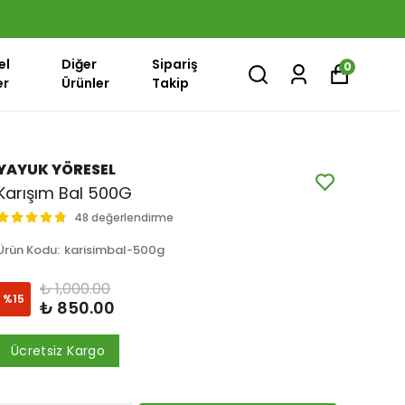
el
Diğer
Sipariş
0
er
Ürünler
Takip
YAYUK YÖRESEL
Karışım Bal 500G
48 değerlendirme
Ürün Kodu
:
karisimbal-500g
₺ 1,000.00
%
15
₺ 850.00
Ücretsiz Kargo