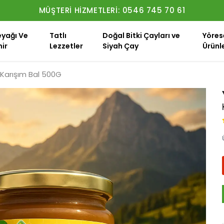
MÜŞTERI HIZMETLERI: 0546 745 70 61
eyağı Ve
Tatlı
Doğal Bitki Çayları ve
Yöres
ir
Lezzetler
Siyah Çay
Ürünl
Karışım Bal 500G