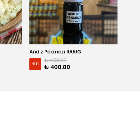
Andız Pekmezi 1000G
ANZER
₺ 450.00
%
11
%
17
₺ 400.00
3 Gram