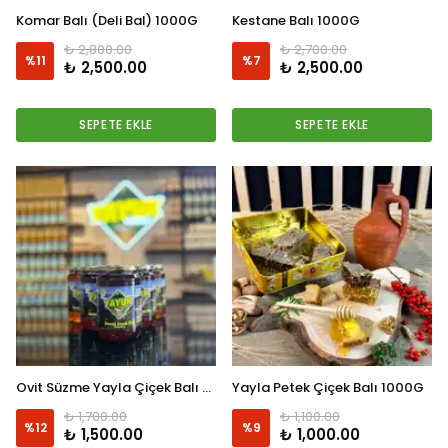
Komar Balı (Deli Bal) 1000G
Kestane Balı 1000G
₺ 2,800.00
₺ 2,700.00
%
11
%
7
₺ 2,500.00
₺ 2,500.00
SEPETE EKLE
SEPETE EKLE
Ovit Süzme Yayla Çiçek Balı 970Gr
Yayla Petek Çiçek Balı 1000G
₺ 1,700.00
₺ 1,100.00
%
12
%
9
₺ 1,500.00
₺ 1,000.00