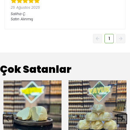
25 Ağustos 2025
Saliha
Ç.
Satın Alınmış
1
Çok Satanlar