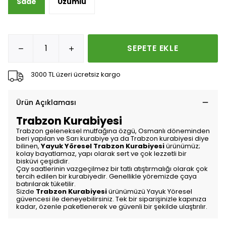
Sade
Üzümlü
SEPETE EKLE
3000 TL üzeri ücretsiz kargo
Ürün Açıklaması
Trabzon Kurabiyesi
Trabzon geleneksel mutfağına özgü, Osmanlı döneminden
beri yapılan ve Sarı kurabiye ya da Trabzon kurabiyesi diye
bilinen,
Yayuk Yöresel Trabzon Kurabiyesi
ürünümüz;
kolay bayatlamaz, yapı olarak sert ve çok lezzetli bir
bisküvi çeşididir.
Çay saatlerinin vazgeçilmez bir tatlı atıştırmalığı olarak çok
tercih edilen bir kurabiyedir. Genellikle yöremizde çaya
batırılarak tüketilir.
Sizde
Trabzon Kurabiyesi
ürünümüzü Yayuk Yöresel
güvencesi ile deneyebilirsiniz. Tek bir siparişinizle kapınıza
kadar, özenle paketlenerek ve güvenli bir şekilde ulaştırılır.