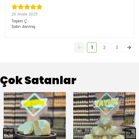
25 Aralık 2025
Taşkın
Ç.
Satın Alınmış
1
2
3
Çok Satanlar