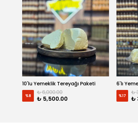
10'lu Yemeklik Tereyağı Paketi
6'lı Yem
₺ 6,000.00
₺ 
%
8
%
17
₺ 5,500.00
₺ 