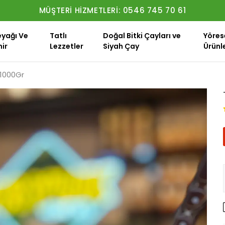
MÜŞTERI HIZMETLERI: 0546 745 70 61
eyağı Ve
Tatlı
Doğal Bitki Çayları ve
Yöres
ir
Lezzetler
Siyah Çay
Ürünl
 1000Gr