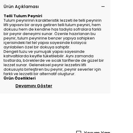
Ürün Açıklaması
Telli Tulum Peyniri
Tulum peynirinin karakteristik lezzeti ile telli peynirin
lifli yapısını bir araya getiren telli tulum peyniri, hem
dokusu hem de kendine has tadıyla sofralara farklı
bir peynir deneyimi sunar. Özenle hazırlanan bu
peynir, tulum peynirine benzer yapıya sahipken
içerisindeki tel tel yapısı sayesinde kolayca
ayrılabilen özel bir dokuya sahiptir.
Dengeli tuzu ve yumuşak yapısı sayesinde
kahvaltılarda keyifle tüketilebilir. Aynı zamanda
tostlarda, böreklerde ve sıcak tariflerde de güzel bir
lezzet sunar. Geleneksel peynir lezzetini lifli
dokusuyla birleştiren bu peynir, peynir severler için
farklı ve lezzetli bir alternatif oluşturur.
Ürün Özellikleri
Devamını Göster