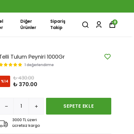
el
Diğer
Sipariş
0
er
Ürünler
Takip
Telli Tulum Peyniri 1000Gr
1 değerlendirme
₺ 430.00
%
14
₺ 370.00
SEPETE EKLE
3000 TL üzeri
ücretsiz kargo