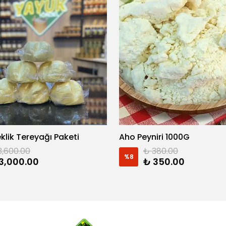
eklik Tereyağı Paketi
Aho Peyniri 1000G
3,600.00
₺ 380.00
%
8
3,000.00
₺ 350.00