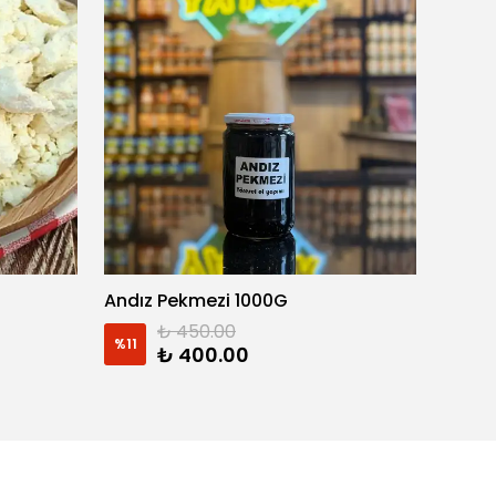
Andız Pekmezi 1000G
ANZER
₺ 450.00
%
11
%
17
₺ 400.00
3 Gram