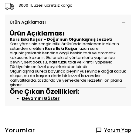
3000 TL üzeri ücretsiz kargo
Ürün Açıklaması
Ürün Açıklaması
Kars Eski Kaşar – Doğu’nun Olgunlaşmış Lezzeti
Kars yöresinin zengin bitki örtüsünde beslenen ineklerin
sütünden üretilen
Kars Eski Kaşar
, uzun süre
olgunlaştırılarak kendine özgü keskin tadı ve aromatik
kokusunu kazanır. Geleneksel yöntemlerle yapılan bu
peynir, sert dokusu, hafif tuzlu tadı ve kırıntılı yapısıyla
Türkiye’nin en özel peynirlerinden biridir.
Olgunlaşma süreci boyunca peynir yüzeyinde doğal kabuk
oluşur, bu da kaşara derin bir lezzet kazandırır.
Kahvaltılarda, tostlarda ve yemeklerde lezzetini ön plana
çıkarır.
Öne Çıkan Özellikleri:
Devamını Göster
Yorumlar
Yorum Yap