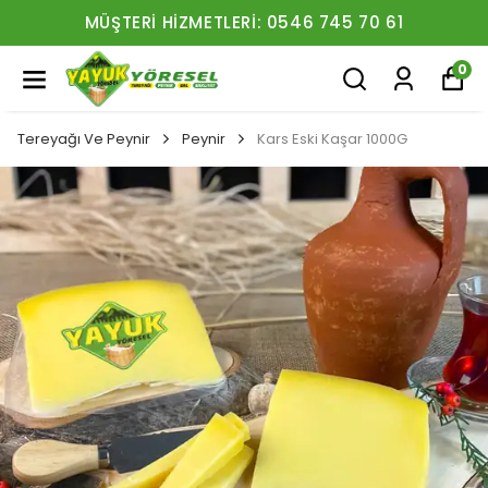
MÜŞTERI HIZMETLERI: 0546 745 70 61
0
Tereyağı Ve Peynir
Peynir
Kars Eski Kaşar 1000G