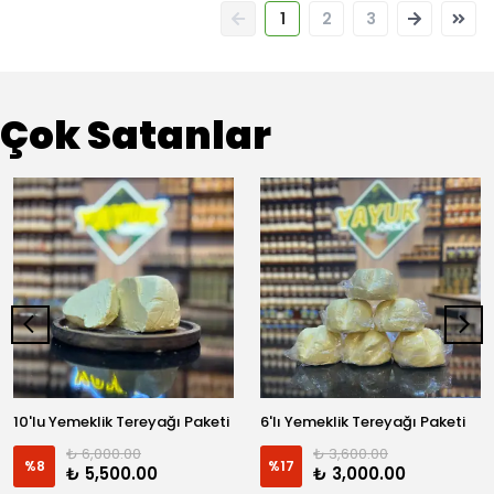
1
2
3
Çok Satanlar
10'lu Yemeklik Tereyağı Paketi
6'lı Yemeklik Tereyağı Paketi
₺ 6,000.00
₺ 3,600.00
%
8
%
17
₺ 5,500.00
₺ 3,000.00