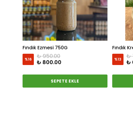
Fındık Ezmesi 750G
Fındık K
₺ 950.00
₺ 
%
16
%
13
₺ 800.00
₺ 
SEPETE EKLE