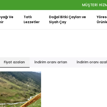
MÜŞTERI HIZMETLERI: 0546 745 70 61
eyağı Ve
Tatlı
Doğal Bitki Çayları ve
Yöres
ir
Lezzetler
Siyah Çay
Ürünl
Fiyat azalan
İndirim oranı artan
İndirim oranı aza