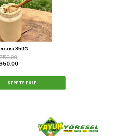
reması 850G
750.00
650.00
SEPETE EKLE