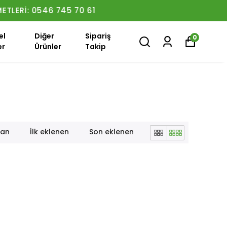
el
Diğer
Sipariş
0
er
Ürünler
Takip
lan
İlk eklenen
Son eklenen